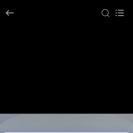
Yuanjia
Leren
Business
License.
All
Rights
Reserved.
ДОМ
ПРОДУКТЫ
О
НАС
ПУТЕШЕСТВИЕ
ФАБРИКИ
ПРОВЕРКА